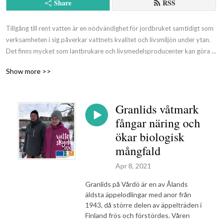
Share
RSS
Tillgång till rent vatten är en nödvändighet för jordbruket samtidigt som 
verksamheten i sig påverkar vattnets kvalitet och livsmiljön under ytan. 
Det finns mycket som lantbrukare och livsmedelsproducenter kan göra 
för att minska näringsförlusterna från jordbruksmarkerna och därmed 
Show more >>
även skydda vattendragen och Östersjön. Många av åtgärderna ger 
dessutom större skördar och bättre ekonomi.

Granlids våtmark
Här intervjuar vi experter, producenter och annat folk som arbetar med 
fångar näring och
åtgärder som är bra för både jordbruket och vattenhälsan.

ökar biologisk
mångfald
Sajten vattenskydd.ax är framtagen av Ålands Vatten Ab som just nu 
Apr 8, 2021
driver ett projekt inom Lokalkraft Leader Åland som kallas ”Minskade 
Granlids på Vårdö är en av Ålands
näringsförluster från jordbruksmark”. Vattenpodden är en del av detta 
äldsta äppelodlingar med anor från
projekt.
1943, då större delen av äppelträden i
Finland frös och förstördes. Våren