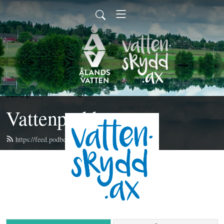
Vattenpodden
https://feed.podbean.com/vattenpodden/feed.xml